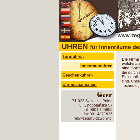
UHREN
für Innenräume d
Turmuhren
Die Firma
welche au
Innenraumuhren
sind.
Solch
die durch 
Geschenkuhren
Elektronik
sind. Unse
Uhrmechanismen
Technologi
71-023 Szczecin, Polen
ul. Chobolańska 57
tel. 0601 725955
fax 091 4871836
rek@zegary-dzwony.pl